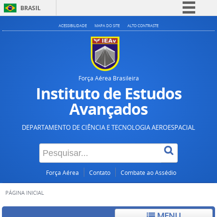
BRASIL
Simplifique!
ACESSIBILIDADE
MAPA DO SITE
ALTO CONTRASTE
Comunica BR
Participe
Acesso à informação
Força Aérea Brasileira
Legislação
Instituto de Estudos
Canais
Avançados
DEPARTAMENTO DE CIÊNCIA E TECNOLOGIA AEROESPACIAL
Força Aérea
Contato
Combate ao Assédio
PÁGINA INICIAL
MENU